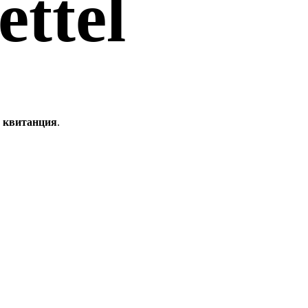
ettel
 квитанция
.