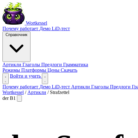
Wortkessel
Почему работает
Демо
LiD-тест
Справочник
Артикли
Глаголы
Предлоги
Грамматика
Режимы
Платформы
Цены
Скачать
Войти и учить
Почему работает
Демо
LiD-тест
Артикли
Глаголы
Предлоги
Гр
Wortkessel
/
Артикли
/
Strafzettel
der
B1