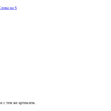
Слова на S
и с тем же артиклем.