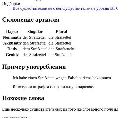
Подборки
Все существительные с der
Существительные уровня B1
Склонение артикля
Падеж
Singular
Plural
Nominativ
der Strafzettel
die Strafzettel
Akkusativ
den Strafzettel
die Strafzettel
Dativ
dem Strafzettel
den Strafzetteln
Genitiv
des Strafzettel
der Strafzettel
Пример употребления
Ich habe einen Strafzettel wegen Falschparkens bekommen.
Я получил штраф за неправильную парковку.
Похожие слова
Еще несколько существительных из того же словарного поля ил