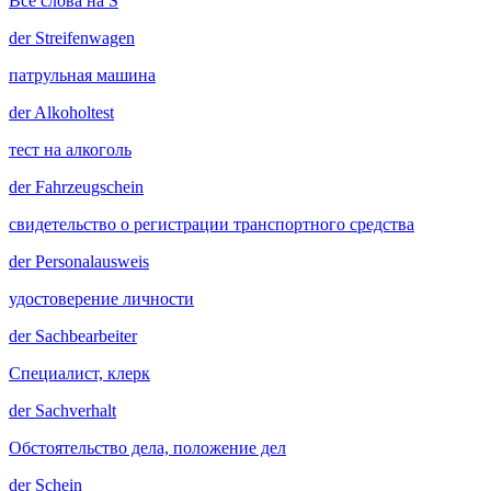
Все слова на S
der
Streifenwagen
патрульная машина
der
Alkoholtest
тест на алкоголь
der
Fahrzeugschein
свидетельство о регистрации транспортного средства
der
Personalausweis
удостоверение личности
der
Sachbearbeiter
Специалист, клерк
der
Sachverhalt
Обстоятельство дела, положение дел
der
Schein