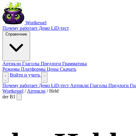
Wortkessel
Почему работает
Демо
LiD-тест
Справочник
Артикли
Глаголы
Предлоги
Грамматика
Режимы
Платформы
Цены
Скачать
Войти и учить
Почему работает
Демо
LiD-тест
Артикли
Глаголы
Предлоги
Гр
Wortkessel
/
Артикли
/
Held
der
B1