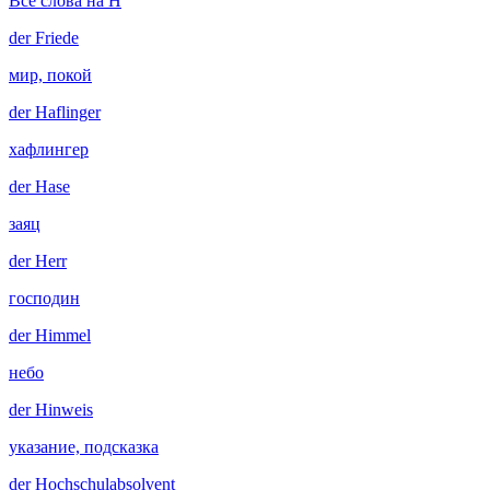
Все слова на H
der
Friede
мир, покой
der
Haflinger
хафлингер
der
Hase
заяц
der
Herr
господин
der
Himmel
небо
der
Hinweis
указание, подсказка
der
Hochschulabsolvent