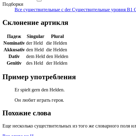
Подборки
Все существительные с der
Существительные уровня B1
Склонение артикля
Падеж
Singular
Plural
Nominativ
der Held
die Helden
Akkusativ
den Held
die Helden
Dativ
dem Held
den Helden
Genitiv
des Held
der Helden
Пример употребления
Er spielt gern den Helden.
Он любит играть героя.
Похожие слова
Еще несколько существительных из того же словарного поля ил