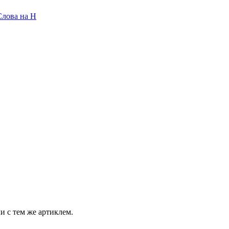
Слова на H
и с тем же артиклем.