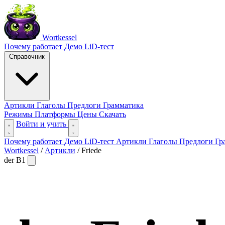
Wortkessel
Почему работает
Демо
LiD-тест
Справочник
Артикли
Глаголы
Предлоги
Грамматика
Режимы
Платформы
Цены
Скачать
Войти и учить
Почему работает
Демо
LiD-тест
Артикли
Глаголы
Предлоги
Гр
Wortkessel
/
Артикли
/
Friede
der
B1