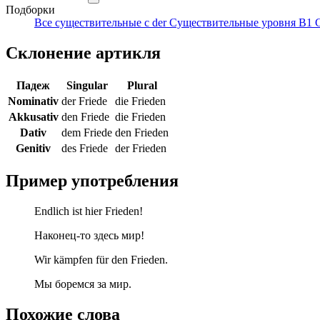
Подборки
Все существительные с der
Существительные уровня B1
Склонение артикля
Падеж
Singular
Plural
Nominativ
der Friede
die Frieden
Akkusativ
den Friede
die Frieden
Dativ
dem Friede
den Frieden
Genitiv
des Friede
der Frieden
Пример употребления
Endlich ist hier Frieden!
Наконец-то здесь мир!
Wir kämpfen für den Frieden.
Мы боремся за мир.
Похожие слова