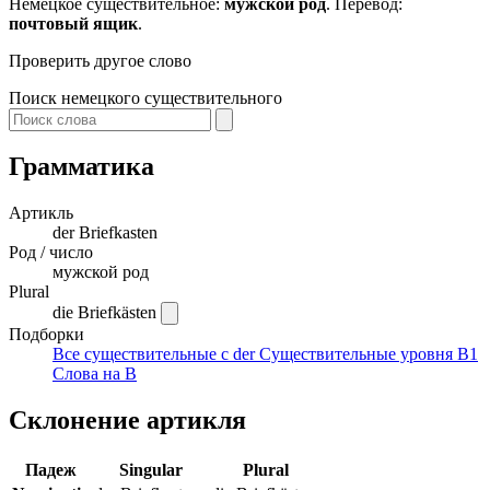
Немецкое существительное:
мужской род
. Перевод:
почтовый ящик
.
Проверить другое слово
Поиск немецкого существительного
Грамматика
Артикль
der
Briefkasten
Род / число
мужской род
Plural
die Briefkästen
Подборки
Все существительные с der
Существительные уровня B1
Слова на B
Склонение артикля
Падеж
Singular
Plural