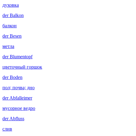
духовка
der
Balkon
балкон
der
Besen
метла
der
Blumentopf
цветочный горшок
der
Boden
пол; почва; дно
der
Abfalleimer
мусорное ведро
der
Abfluss
слив