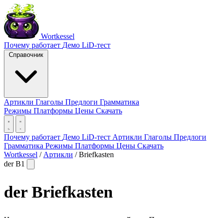
Wortkessel
Почему работает
Демо
LiD-тест
Справочник
Артикли
Глаголы
Предлоги
Грамматика
Режимы
Платформы
Цены
Скачать
Почему работает
Демо
LiD-тест
Артикли
Глаголы
Предлоги
Грамматика
Режимы
Платформы
Цены
Скачать
Wortkessel
/
Артикли
/
Briefkasten
der
B1
der
Briefkasten