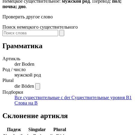
Немецкое существительное:
мужской род
. Перевод:
пол;
почва; дно
.
Проверить другое слово
Поиск немецкого существительного
Грамматика
Артикль
der
Boden
Род / число
мужской род
Plural
die Böden
Подборки
Все существительные с der
Существительные уровня B1
Слова на B
Склонение артикля
Падеж
Singular
Plural