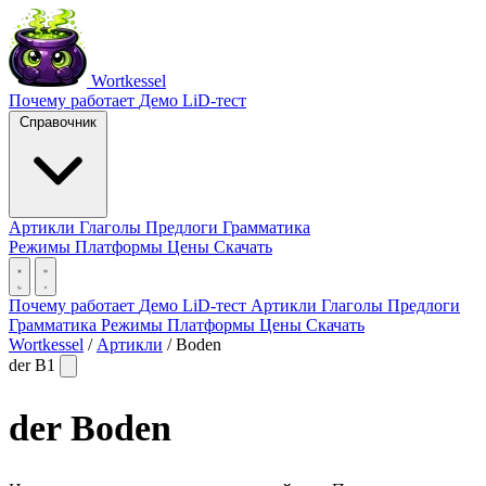
Wortkessel
Почему работает
Демо
LiD-тест
Справочник
Артикли
Глаголы
Предлоги
Грамматика
Режимы
Платформы
Цены
Скачать
Почему работает
Демо
LiD-тест
Артикли
Глаголы
Предлоги
Грамматика
Режимы
Платформы
Цены
Скачать
Wortkessel
/
Артикли
/
Boden
der
B1
der
Boden