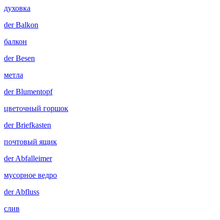
духовка
der
Balkon
балкон
der
Besen
метла
der
Blumentopf
цветочный горшок
der
Briefkasten
почтовый ящик
der
Abfalleimer
мусорное ведро
der
Abfluss
слив