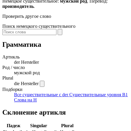
Немецкое существительное:
мужской род
. Перевод:
производитель
.
Проверить другое слово
Поиск немецкого существительного
Грамматика
Артикль
der
Hersteller
Род / число
мужской род
Plural
die Hersteller
Подборки
Все существительные с der
Существительные уровня B1
Слова на H
Склонение артикля
Падеж
Singular
Plural