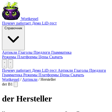
Wortkessel
Почему работает
Демо
LiD-тест
Справочник
Артикли
Глаголы
Предлоги
Грамматика
Режимы
Платформы
Цены
Скачать
Почему работает
Демо
LiD-тест
Артикли
Глаголы
Предлоги
Грамматика
Режимы
Платформы
Цены
Скачать
Wortkessel
/
Артикли
/
Hersteller
der
B1
der
Hersteller