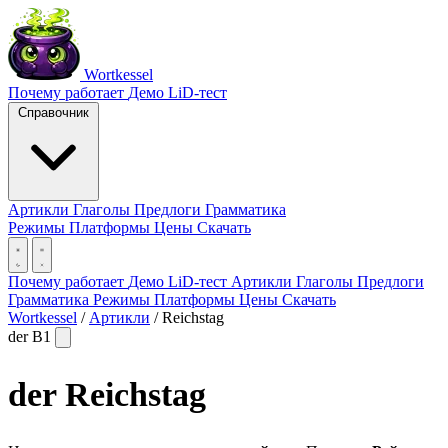
Wortkessel
Почему работает
Демо
LiD-тест
Справочник
Артикли
Глаголы
Предлоги
Грамматика
Режимы
Платформы
Цены
Скачать
Почему работает
Демо
LiD-тест
Артикли
Глаголы
Предлоги
Грамматика
Режимы
Платформы
Цены
Скачать
Wortkessel
/
Артикли
/
Reichstag
der
B1
der
Reichstag