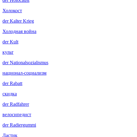
der
Holocaust
Холокост
der
Kalter Krieg
Холодная война
der
Kult
культ
der
Nationalsozialismus
национал-социализм
der
Rabatt
скидка
der
Radfahrer
велосипедист
der
Radiergummi
Ластик