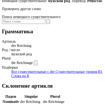
Немецкое существительное:
мужской род
. Перевод:
Рейхстаг
.
Проверить другое слово
Поиск немецкого существительного
Грамматика
Артикль
der
Reichstag
Род / число
мужской род
Plural
die Reichstage
Подборки
Все существительные с der
Существительные уровня B1
Слова на R
Склонение артикля
Падеж
Singular
Plural
Nominativ
der Reichstag
die Reichstage