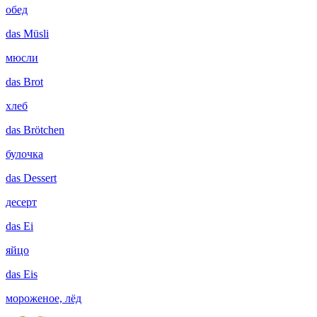
обед
das
Müsli
мюсли
das
Brot
хлеб
das
Brötchen
булочка
das
Dessert
десерт
das
Ei
яйцо
das
Eis
мороженое, лёд