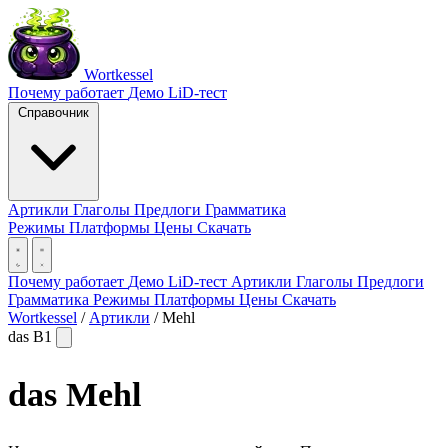
Wortkessel
Почему работает
Демо
LiD-тест
Справочник
Артикли
Глаголы
Предлоги
Грамматика
Режимы
Платформы
Цены
Скачать
Почему работает
Демо
LiD-тест
Артикли
Глаголы
Предлоги
Грамматика
Режимы
Платформы
Цены
Скачать
Wortkessel
/
Артикли
/
Mehl
das
B1
das
Mehl