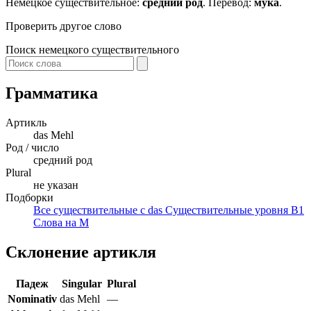
Немецкое существительное:
средний род
. Перевод:
мука
.
Проверить другое слово
Поиск немецкого существительного
Грамматика
Артикль
das
Mehl
Род / число
средний род
Plural
не указан
Подборки
Все существительные с das
Существительные уровня B1
Слова на M
Склонение артикля
Падеж
Singular
Plural
Nominativ
das Mehl
—