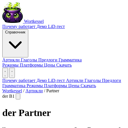
Wortkessel
Почему работает
Демо
LiD-тест
Справочник
Артикли
Глаголы
Предлоги
Грамматика
Режимы
Платформы
Цены
Скачать
Почему работает
Демо
LiD-тест
Артикли
Глаголы
Предлоги
Грамматика
Режимы
Платформы
Цены
Скачать
Wortkessel
/
Артикли
/
Partner
der
B1
der
Partner