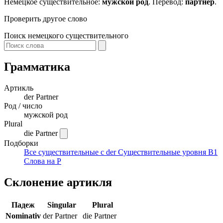
Немецкое существительное:
мужской род
. Перевод:
партнёр
.
Проверить другое слово
Поиск немецкого существительного
Грамматика
Артикль
der
Partner
Род / число
мужской род
Plural
die Partner
Подборки
Все существительные с der
Существительные уровня B1
Слова на P
Склонение артикля
Падеж
Singular
Plural
Nominativ
der Partner
die Partner