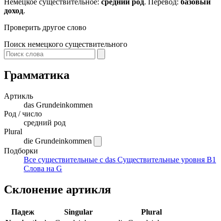
Немецкое существительное:
средний род
. Перевод:
базовый
доход
.
Проверить другое слово
Поиск немецкого существительного
Грамматика
Артикль
das
Grundeinkommen
Род / число
средний род
Plural
die Grundeinkommen
Подборки
Все существительные с das
Существительные уровня B1
Слова на G
Склонение артикля
Падеж
Singular
Plural