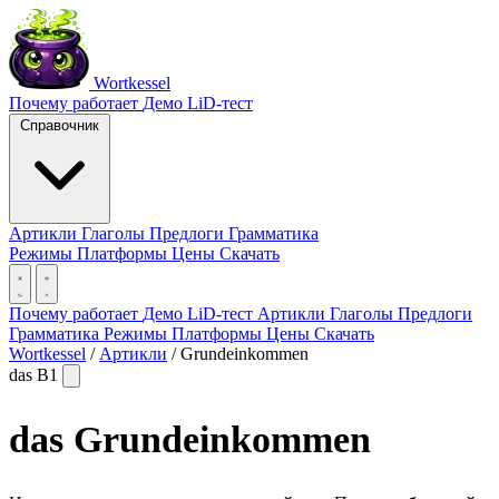
Wortkessel
Почему работает
Демо
LiD-тест
Справочник
Артикли
Глаголы
Предлоги
Грамматика
Режимы
Платформы
Цены
Скачать
Почему работает
Демо
LiD-тест
Артикли
Глаголы
Предлоги
Грамматика
Режимы
Платформы
Цены
Скачать
Wortkessel
/
Артикли
/
Grundeinkommen
das
B1
das
Grundeinkommen