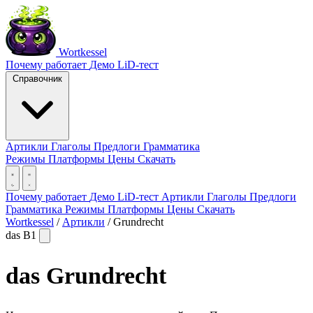
Wortkessel
Почему работает
Демо
LiD-тест
Справочник
Артикли
Глаголы
Предлоги
Грамматика
Режимы
Платформы
Цены
Скачать
Почему работает
Демо
LiD-тест
Артикли
Глаголы
Предлоги
Грамматика
Режимы
Платформы
Цены
Скачать
Wortkessel
/
Артикли
/
Grundrecht
das
B1
das
Grundrecht