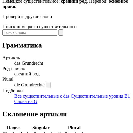
Немецкое существительное:
средний род
. Перевод:
основное
право
.
Проверить другое слово
Поиск немецкого существительного
Грамматика
Артикль
das
Grundrecht
Род / число
средний род
Plural
die Grundrechte
Подборки
Все существительные с das
Существительные уровня B1
Слова на G
Склонение артикля
Падеж
Singular
Plural