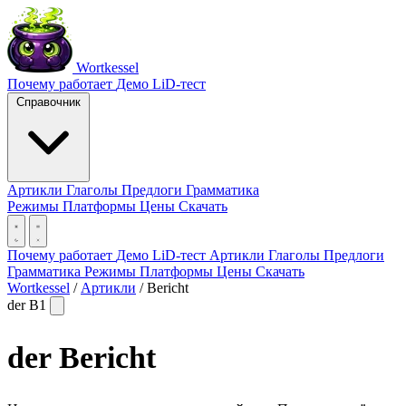
Wortkessel
Почему работает
Демо
LiD-тест
Справочник
Артикли
Глаголы
Предлоги
Грамматика
Режимы
Платформы
Цены
Скачать
Почему работает
Демо
LiD-тест
Артикли
Глаголы
Предлоги
Грамматика
Режимы
Платформы
Цены
Скачать
Wortkessel
/
Артикли
/
Bericht
der
B1
der
Bericht