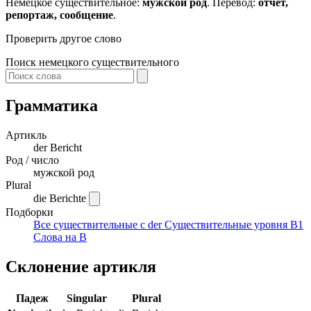
Немецкое существительное:
мужской род
. Перевод:
отчёт,
репортаж, сообщение
.
Проверить другое слово
Поиск немецкого существительного
Грамматика
Артикль
der
Bericht
Род / число
мужской род
Plural
die Berichte
Подборки
Все существительные с der
Существительные уровня B1
Слова на B
Склонение артикля
Падеж
Singular
Plural