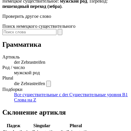
Немецкое существительное:
мужской род
. Перевод:
пешеходный переход (зебра)
.
Проверить другое слово
Поиск немецкого существительного
Грамматика
Артикль
der
Zebrastreifen
Род / число
мужской род
Plural
die Zebrastreifen
Подборки
Все существительные с der
Существительные уровня B1
Слова на Z
Склонение артикля
Падеж
Singular
Plural