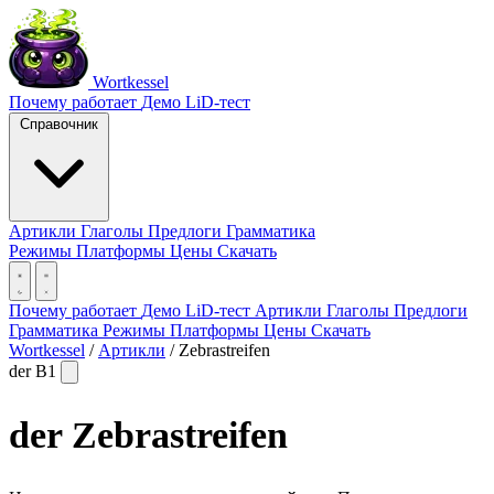
Wortkessel
Почему работает
Демо
LiD-тест
Справочник
Артикли
Глаголы
Предлоги
Грамматика
Режимы
Платформы
Цены
Скачать
Почему работает
Демо
LiD-тест
Артикли
Глаголы
Предлоги
Грамматика
Режимы
Платформы
Цены
Скачать
Wortkessel
/
Артикли
/
Zebrastreifen
der
B1
der
Zebrastreifen