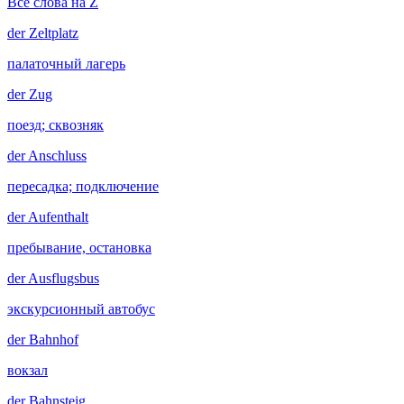
Все слова на Z
der
Zeltplatz
палаточный лагерь
der
Zug
поезд; сквозняк
der
Anschluss
пересадка; подключение
der
Aufenthalt
пребывание, остановка
der
Ausflugsbus
экскурсионный автобус
der
Bahnhof
вокзал
der
Bahnsteig