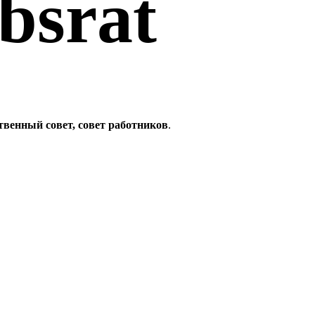
bsrat
твенный совет, совет работников
.