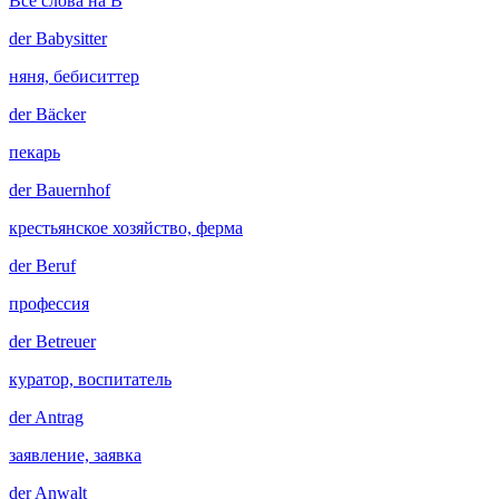
Все слова на B
der
Babysitter
няня, бебиситтер
der
Bäcker
пекарь
der
Bauernhof
крестьянское хозяйство, ферма
der
Beruf
профессия
der
Betreuer
куратор, воспитатель
der
Antrag
заявление, заявка
der
Anwalt