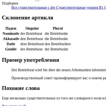
Подборки
Все существительные с der
Существительные уровня B1
Склонение артикля
Падеж
Singular
Plural
Nominativ
der Betriebsrat
die Betriebsräte
Akkusativ
den Betriebsrat
die Betriebsräte
Dativ
dem Betriebsrat
den Betriebsräten
Genitiv
des Betriebsrat
der Betriebsräte
Пример употребления
Der Betriebsrat wird Sie über die neuen Arbeitszeiten informier
Производственный совет проинформирует вас о новом р
Похожие слова
Еще несколько существительных из того же словарного поля ил