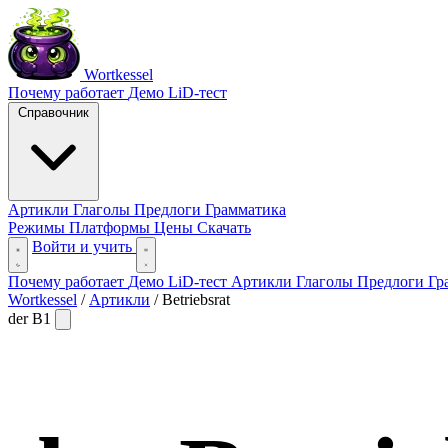
Wortkessel
Почему работает
Демо
LiD-тест
Справочник
Артикли
Глаголы
Предлоги
Грамматика
Режимы
Платформы
Цены
Скачать
Войти и учить
Почему работает
Демо
LiD-тест
Артикли
Глаголы
Предлоги
Гр
Wortkessel
/
Артикли
/
Betriebsrat
der
B1