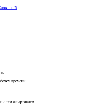
Слова на B
en.
абочем времени.
и с тем же артиклем.