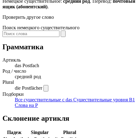
Немецкое существительное:
средний род
. Перевод:
почтовый
ящик (абонентский)
.
Проверить другое слово
Поиск немецкого существительного
Грамматика
Артикль
das
Postfach
Род / число
средний род
Plural
die Postfächer
Подборки
Все существительные с das
Существительные уровня B1
Слова на P
Склонение артикля
Падеж
Singular
Plural