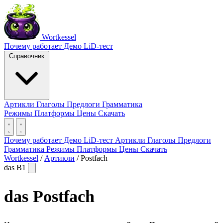
Wortkessel
Почему работает
Демо
LiD-тест
Справочник
Артикли
Глаголы
Предлоги
Грамматика
Режимы
Платформы
Цены
Скачать
Почему работает
Демо
LiD-тест
Артикли
Глаголы
Предлоги
Грамматика
Режимы
Платформы
Цены
Скачать
Wortkessel
/
Артикли
/
Postfach
das
B1
das
Postfach