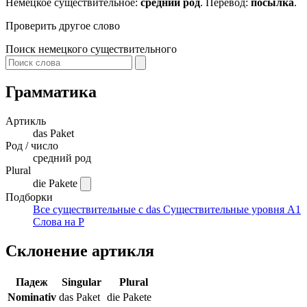
Немецкое существительное:
средний род
. Перевод:
посылка
.
Проверить другое слово
Поиск немецкого существительного
Грамматика
Артикль
das
Paket
Род / число
средний род
Plural
die Pakete
Подборки
Все существительные с das
Существительные уровня A1
Слова на P
Склонение артикля
Падеж
Singular
Plural
Nominativ
das Paket
die Pakete