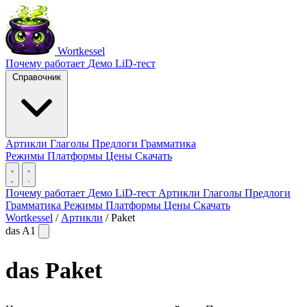
Wortkessel
Почему работает
Демо
LiD-тест
Справочник
Артикли
Глаголы
Предлоги
Грамматика
Режимы
Платформы
Цены
Скачать
Почему работает
Демо
LiD-тест
Артикли
Глаголы
Предлоги
Грамматика
Режимы
Платформы
Цены
Скачать
Wortkessel
/
Артикли
/
Paket
das
A1
das
Paket