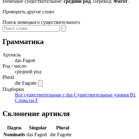
Немецкое существительное:
средний род
. Перевод:
Фагот
.
Проверить другое слово
Поиск немецкого существительного
Грамматика
Артикль
das
Fagott
Род / число
средний род
Plural
die Fagotte
Подборки
Все существительные с das
Существительные уровня B1
Слова на F
Склонение артикля
Падеж
Singular
Plural
Nominativ
das Fagott
die Fagotte