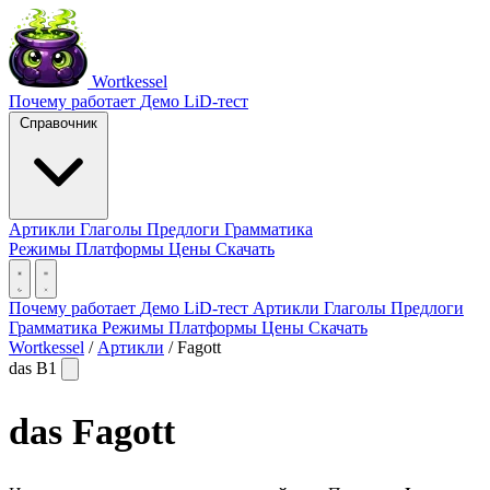
Wortkessel
Почему работает
Демо
LiD-тест
Справочник
Артикли
Глаголы
Предлоги
Грамматика
Режимы
Платформы
Цены
Скачать
Почему работает
Демо
LiD-тест
Артикли
Глаголы
Предлоги
Грамматика
Режимы
Платформы
Цены
Скачать
Wortkessel
/
Артикли
/
Fagott
das
B1
das
Fagott