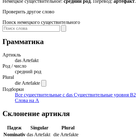
Немецкое существительное:
средний род
. Перевод:
артефакт
.
Проверить другое слово
Поиск немецкого существительного
Грамматика
Артикль
das
Artefakt
Род / число
средний род
Plural
die Artefakte
Подборки
Все существительные с das
Существительные уровня B2
Слова на A
Склонение артикля
Падеж
Singular
Plural
Nominativ
das Artefakt
die Artefakte