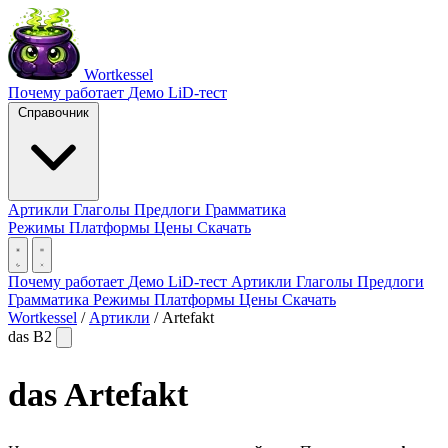
Wortkessel
Почему работает
Демо
LiD-тест
Справочник
Артикли
Глаголы
Предлоги
Грамматика
Режимы
Платформы
Цены
Скачать
Почему работает
Демо
LiD-тест
Артикли
Глаголы
Предлоги
Грамматика
Режимы
Платформы
Цены
Скачать
Wortkessel
/
Артикли
/
Artefakt
das
B2
das
Artefakt