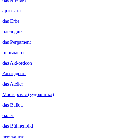
das
Artefakt
артефакт
das
Erbe
наследие
das
Pergament
пергамент
das
Akkordeon
Аккордеон
das
Atelier
Мастерская (художника)
das
Ballett
балет
das
Bühnenbild
декорации