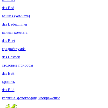
das
Bad
ванная (комната)
das
Badezimmer
ванная комната
das
Beet
грядка/клумба
das
Besteck
столовые приборы
das
Bett
кровать
das
Bild
картина, фотография, изображение