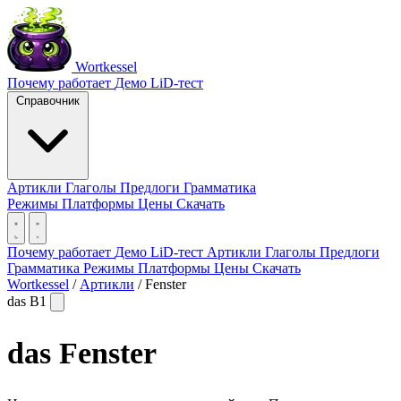
Wortkessel
Почему работает
Демо
LiD-тест
Справочник
Артикли
Глаголы
Предлоги
Грамматика
Режимы
Платформы
Цены
Скачать
Почему работает
Демо
LiD-тест
Артикли
Глаголы
Предлоги
Грамматика
Режимы
Платформы
Цены
Скачать
Wortkessel
/
Артикли
/
Fenster
das
B1
das
Fenster