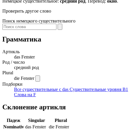
Немецкое существительное:
средний род
. Перевод:
окно
.
Проверить другое слово
Поиск немецкого существительного
Грамматика
Артикль
das
Fenster
Род / число
средний род
Plural
die Fenster
Подборки
Все существительные с das
Существительные уровня B1
Слова на F
Склонение артикля
Падеж
Singular
Plural
Nominativ
das Fenster
die Fenster