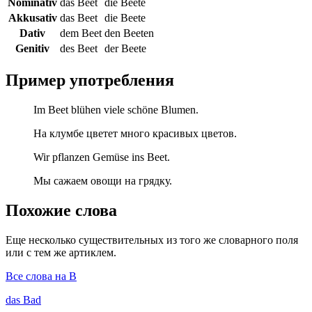
Nominativ
das Beet
die Beete
Akkusativ
das Beet
die Beete
Dativ
dem Beet
den Beeten
Genitiv
des Beet
der Beete
Пример употребления
Im Beet blühen viele schöne Blumen.
На клумбе цветет много красивых цветов.
Wir pflanzen Gemüse ins Beet.
Мы сажаем овощи на грядку.
Похожие слова
Еще несколько существительных из того же словарного поля
или с тем же артиклем.
Все слова на B
das
Bad