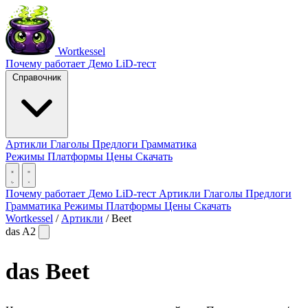
Wortkessel
Почему работает
Демо
LiD-тест
Справочник
Артикли
Глаголы
Предлоги
Грамматика
Режимы
Платформы
Цены
Скачать
Почему работает
Демо
LiD-тест
Артикли
Глаголы
Предлоги
Грамматика
Режимы
Платформы
Цены
Скачать
Wortkessel
/
Артикли
/
Beet
das
A2
das
Beet