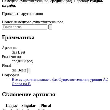
Немецкое существительное:
средний род
. Перевод:
грядка/
клумба
.
Проверить другое слово
Поиск немецкого существительного
Грамматика
Артикль
das
Beet
Род / число
средний род
Plural
die Beete
Подборки
Все существительные с das
Существительные уровня A2
Слова на B
Склонение артикля
Падеж
Singular
Plural