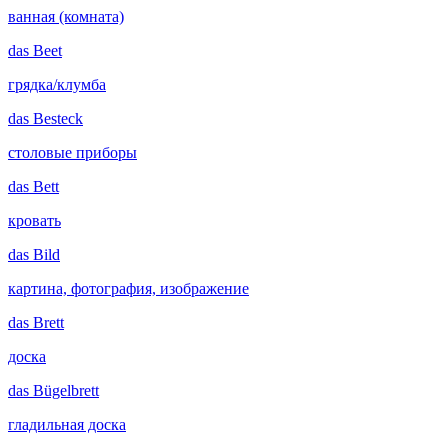
ванная (комната)
das
Beet
грядка/клумба
das
Besteck
столовые приборы
das
Bett
кровать
das
Bild
картина, фотография, изображение
das
Brett
доска
das
Bügelbrett
гладильная доска