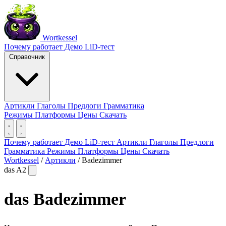
Wortkessel
Почему работает
Демо
LiD-тест
Справочник
Артикли
Глаголы
Предлоги
Грамматика
Режимы
Платформы
Цены
Скачать
Почему работает
Демо
LiD-тест
Артикли
Глаголы
Предлоги
Грамматика
Режимы
Платформы
Цены
Скачать
Wortkessel
/
Артикли
/
Badezimmer
das
A2
das
Badezimmer