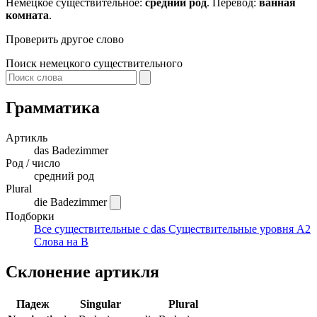
Немецкое существительное:
средний род
. Перевод:
ванная
комната
.
Проверить другое слово
Поиск немецкого существительного
Грамматика
Артикль
das
Badezimmer
Род / число
средний род
Plural
die Badezimmer
Подборки
Все существительные с das
Существительные уровня A2
Слова на B
Склонение артикля
Падеж
Singular
Plural