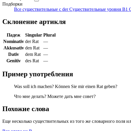
Подборки
Все существительные с der
Существительные уровня B1
Склонение артикля
Падеж
Singular
Plural
Nominativ
der Rat
—
Akkusativ
den Rat
—
Dativ
dem Rat
—
Genitiv
des Rat
—
Пример употребления
Was soll ich machen? Können Sie mir einen Rat geben?
Что мне делать? Можете дать мне совет?
Похожие слова
Еще несколько существительных из того же словарного поля ил