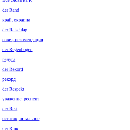
Все слова на R
der
Rand
край, окраина
der
Ratschlag
совет, рекомендация
der
Regenbogen
радуга
der
Rekord
рекорд
der
Respekt
уважение, респект
der
Rest
остаток, остальное
der
Ring