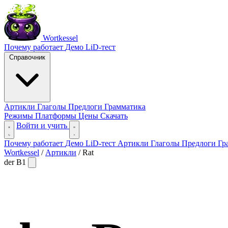
Wortkessel
Почему работает
Демо
LiD-тест
Справочник
Артикли
Глаголы
Предлоги
Грамматика
Режимы
Платформы
Цены
Скачать
Войти и учить
Почему работает
Демо
LiD-тест
Артикли
Глаголы
Предлоги
Гр
Wortkessel
/
Артикли
/
Rat
der
B1