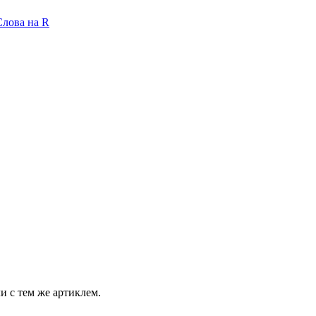
Слова на R
и с тем же артиклем.