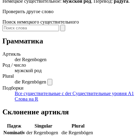
Немецкое существительное:
мужской род
. Перевод:
радуга
.
Проверить другое слово
Поиск немецкого существительного
Грамматика
Артикль
der
Regenbogen
Род / число
мужской род
Plural
die Regenbögen
Подборки
Все существительные с der
Существительные уровня A1
Слова на R
Склонение артикля
Падеж
Singular
Plural
Nominativ
der Regenbogen
die Regenbögen