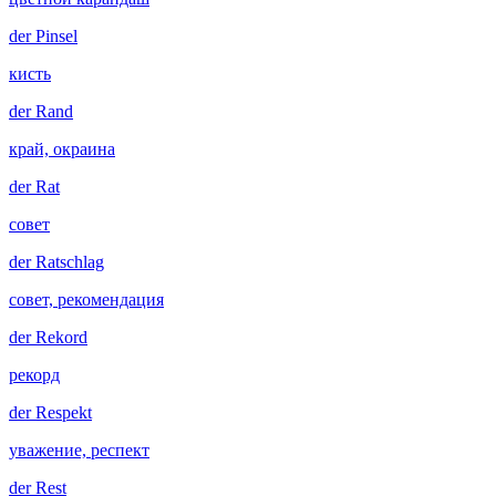
der
Pinsel
кисть
der
Rand
край, окраина
der
Rat
совет
der
Ratschlag
совет, рекомендация
der
Rekord
рекорд
der
Respekt
уважение, респект
der
Rest