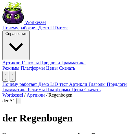
Wortkessel
Почему работает
Демо
LiD-тест
Справочник
Артикли
Глаголы
Предлоги
Грамматика
Режимы
Платформы
Цены
Скачать
Почему работает
Демо
LiD-тест
Артикли
Глаголы
Предлоги
Грамматика
Режимы
Платформы
Цены
Скачать
Wortkessel
/
Артикли
/
Regenbogen
der
A1
der
Regenbogen