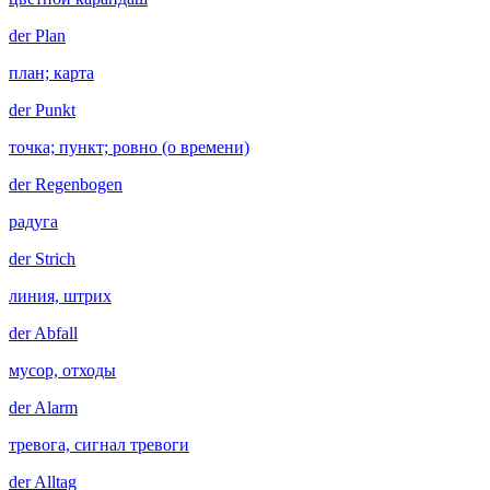
der
Plan
план; карта
der
Punkt
точка; пункт; ровно (о времени)
der
Regenbogen
радуга
der
Strich
линия, штрих
der
Abfall
мусор, отходы
der
Alarm
тревога, сигнал тревоги
der
Alltag