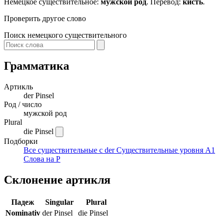
Немецкое существительное:
мужской род
. Перевод:
кисть
.
Проверить другое слово
Поиск немецкого существительного
Грамматика
Артикль
der
Pinsel
Род / число
мужской род
Plural
die Pinsel
Подборки
Все существительные с der
Существительные уровня A1
Слова на P
Склонение артикля
Падеж
Singular
Plural
Nominativ
der Pinsel
die Pinsel