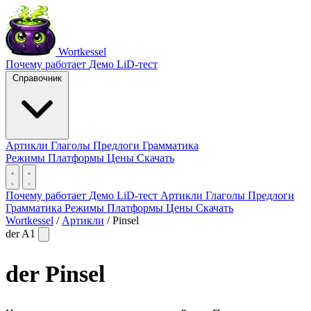
Wortkessel
Почему работает
Демо
LiD-тест
Справочник
Артикли
Глаголы
Предлоги
Грамматика
Режимы
Платформы
Цены
Скачать
Почему работает
Демо
LiD-тест
Артикли
Глаголы
Предлоги
Грамматика
Режимы
Платформы
Цены
Скачать
Wortkessel
/
Артикли
/
Pinsel
der
A1
der
Pinsel