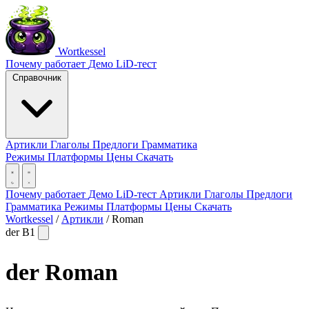
Wortkessel
Почему работает
Демо
LiD-тест
Справочник
Артикли
Глаголы
Предлоги
Грамматика
Режимы
Платформы
Цены
Скачать
Почему работает
Демо
LiD-тест
Артикли
Глаголы
Предлоги
Грамматика
Режимы
Платформы
Цены
Скачать
Wortkessel
/
Артикли
/
Roman
der
B1
der
Roman