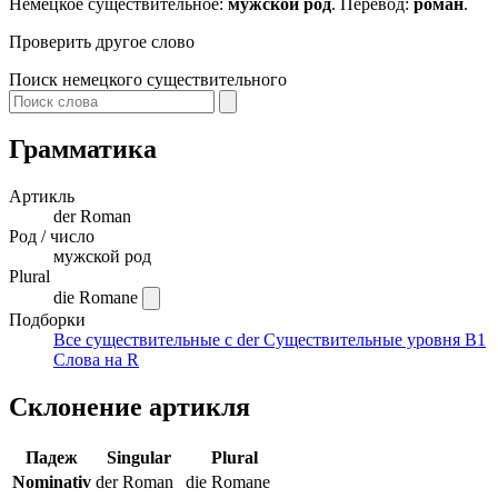
Немецкое существительное:
мужской род
. Перевод:
роман
.
Проверить другое слово
Поиск немецкого существительного
Грамматика
Артикль
der
Roman
Род / число
мужской род
Plural
die Romane
Подборки
Все существительные с der
Существительные уровня B1
Слова на R
Склонение артикля
Падеж
Singular
Plural
Nominativ
der Roman
die Romane