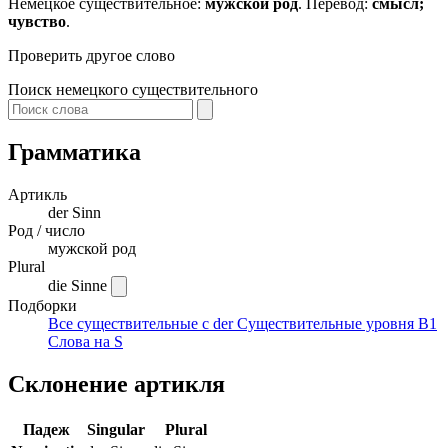
Немецкое существительное:
мужской род
. Перевод:
смысл;
чувство
.
Проверить другое слово
Поиск немецкого существительного
Грамматика
Артикль
der
Sinn
Род / число
мужской род
Plural
die Sinne
Подборки
Все существительные с der
Существительные уровня B1
Слова на S
Склонение артикля
Падеж
Singular
Plural