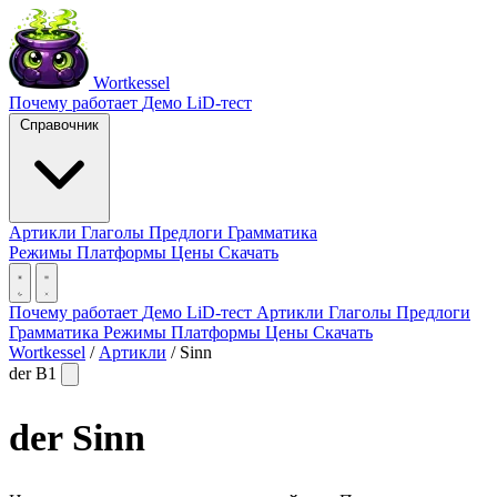
Wortkessel
Почему работает
Демо
LiD-тест
Справочник
Артикли
Глаголы
Предлоги
Грамматика
Режимы
Платформы
Цены
Скачать
Почему работает
Демо
LiD-тест
Артикли
Глаголы
Предлоги
Грамматика
Режимы
Платформы
Цены
Скачать
Wortkessel
/
Артикли
/
Sinn
der
B1
der
Sinn