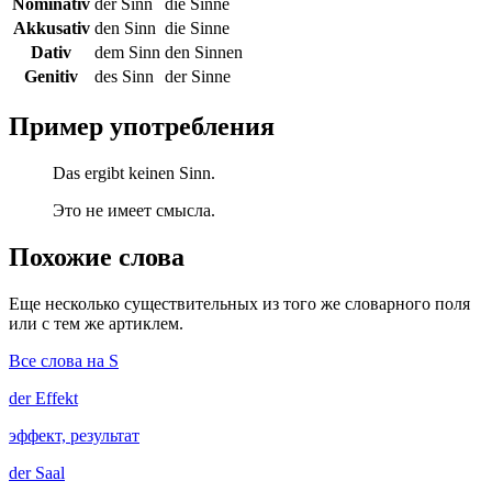
Nominativ
der Sinn
die Sinne
Akkusativ
den Sinn
die Sinne
Dativ
dem Sinn
den Sinnen
Genitiv
des Sinn
der Sinne
Пример употребления
Das ergibt keinen Sinn.
Это не имеет смысла.
Похожие слова
Еще несколько существительных из того же словарного поля
или с тем же артиклем.
Все слова на S
der
Effekt
эффект, результат
der
Saal