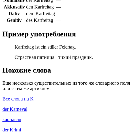
Nominativ
der Karfreitag
—
Akkusativ
den Karfreitag
—
Dativ
dem Karfreitag
—
Genitiv
des Karfreitag
—
Пример употребления
Karfreitag ist ein stiller Feiertag.
Страстная пятница - тихий праздник.
Похожие слова
Еще несколько существительных из того же словарного поля
или с тем же артиклем.
Все слова на K
der
Karneval
карнавал
der
Krimi