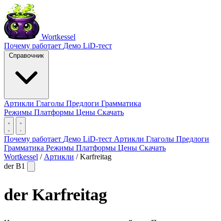
Wortkessel
Почему работает
Демо
LiD-тест
Справочник
Артикли
Глаголы
Предлоги
Грамматика
Режимы
Платформы
Цены
Скачать
Почему работает
Демо
LiD-тест
Артикли
Глаголы
Предлоги
Грамматика
Режимы
Платформы
Цены
Скачать
Wortkessel
/
Артикли
/
Karfreitag
der
B1
der
Karfreitag