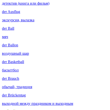
детектив (книга или фильм)
der
Ausflug
экскурсия, вылазка
der
Ball
мяч
der
Ballon
воздушный шар
der
Basketball
баскетбол
der
Brauch
обычай, традиция
der
Brückentag
выходной между праздником и выходным