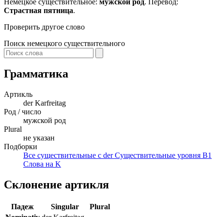
Немецкое существительное:
мужской род
. Перевод:
Страстная пятница
.
Проверить другое слово
Поиск немецкого существительного
Грамматика
Артикль
der
Karfreitag
Род / число
мужской род
Plural
не указан
Подборки
Все существительные с der
Существительные уровня B1
Слова на K
Склонение артикля
Падеж
Singular
Plural