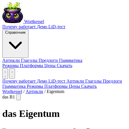
Wortkessel
Почему работает
Демо
LiD-тест
Справочник
Артикли
Глаголы
Предлоги
Грамматика
Режимы
Платформы
Цены
Скачать
Почему работает
Демо
LiD-тест
Артикли
Глаголы
Предлоги
Грамматика
Режимы
Платформы
Цены
Скачать
Wortkessel
/
Артикли
/
Eigentum
das
B1
das
Eigentum