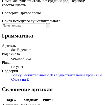
Немецкое существительное:
средний род
. Перевод:
собственность
.
Проверить другое слово
Поиск немецкого существительного
Грамматика
Артикль
das
Eigentum
Род / число
средний род
Plural
не указан
Подборки
Все существительные с das
Существительные уровня B1
Слова на E
Склонение артикля
Падеж
Singular
Plural