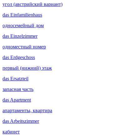
угол (австрийский вариант)
das
Einfamilienhaus
односемейный дом
das
Einzelzimmer
одноместный номер
das
Erdgeschoss
первый (нижний) этаж
das
Ersatzteil
запасная часть
das
Apartment
апартаменты, квартира
das
Arbeitszimmer
кабинет