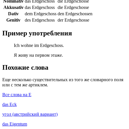
Nominativ
das Erdgeschoss
die Erdgeschosse
Akkusativ
das Erdgeschoss
die Erdgeschosse
Dativ
dem Erdgeschoss
den Erdgeschossen
Genitiv
des Erdgeschoss
der Erdgeschosse
Пример употребления
Ich wohne im Erdgeschoss.
Я живу на первом этаже.
Похожие слова
Еще несколько существительных из того же словарного поля
или с тем же артиклем.
Все слова на E
das
Eck
угол (австрийский вариант)
das
Eigentum