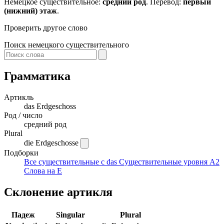
Немецкое существительное:
средний род
. Перевод:
первый
(нижний) этаж
.
Проверить другое слово
Поиск немецкого существительного
Грамматика
Артикль
das
Erdgeschoss
Род / число
средний род
Plural
die Erdgeschosse
Подборки
Все существительные с das
Существительные уровня A2
Слова на E
Склонение артикля
Падеж
Singular
Plural