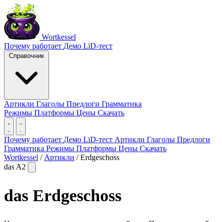
Wortkessel
Почему работает
Демо
LiD-тест
Справочник
Артикли
Глаголы
Предлоги
Грамматика
Режимы
Платформы
Цены
Скачать
Почему работает
Демо
LiD-тест
Артикли
Глаголы
Предлоги
Грамматика
Режимы
Платформы
Цены
Скачать
Wortkessel
/
Артикли
/
Erdgeschoss
das
A2
das
Erdgeschoss