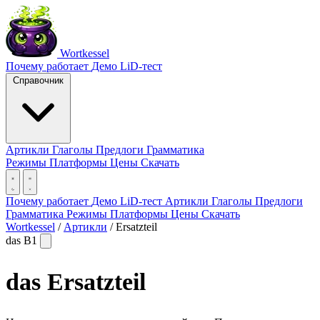
Wortkessel
Почему работает
Демо
LiD-тест
Справочник
Артикли
Глаголы
Предлоги
Грамматика
Режимы
Платформы
Цены
Скачать
Почему работает
Демо
LiD-тест
Артикли
Глаголы
Предлоги
Грамматика
Режимы
Платформы
Цены
Скачать
Wortkessel
/
Артикли
/
Ersatzteil
das
B1
das
Ersatzteil