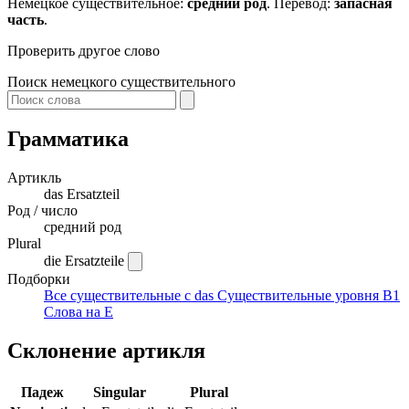
Немецкое существительное:
средний род
. Перевод:
запасная
часть
.
Проверить другое слово
Поиск немецкого существительного
Грамматика
Артикль
das
Ersatzteil
Род / число
средний род
Plural
die Ersatzteile
Подборки
Все существительные с das
Существительные уровня B1
Слова на E
Склонение артикля
Падеж
Singular
Plural