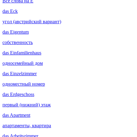
Все слова на E
das
Eck
угол (австрийский вариант)
das
Eigentum
собственность
das
Einfamilienhaus
односемейный дом
das
Einzelzimmer
одноместный номер
das
Erdgeschoss
первый (нижний) этаж
das
Apartment
апартаменты, квартира
das
Arbeitszimmer