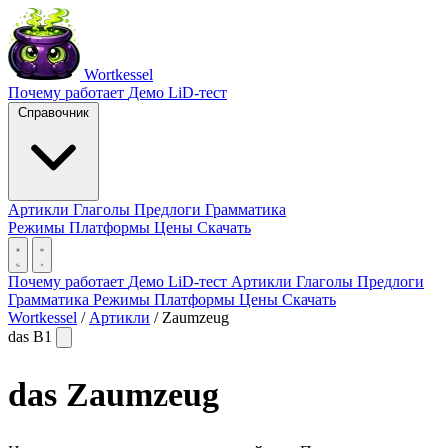
Wortkessel
Почему работает
Демо
LiD-тест
Справочник
Артикли
Глаголы
Предлоги
Грамматика
Режимы
Платформы
Цены
Скачать
Почему работает
Демо
LiD-тест
Артикли
Глаголы
Предлоги
Грамматика
Режимы
Платформы
Цены
Скачать
Wortkessel
/
Артикли
/
Zaumzeug
das
B1
das
Zaumzeug