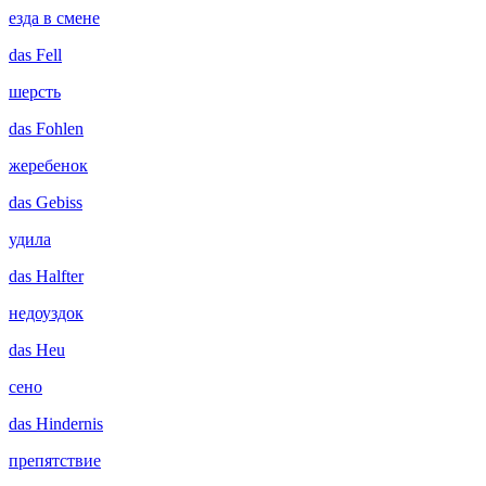
езда в смене
das
Fell
шерсть
das
Fohlen
жеребенок
das
Gebiss
удила
das
Halfter
недоуздок
das
Heu
сено
das
Hindernis
препятствие