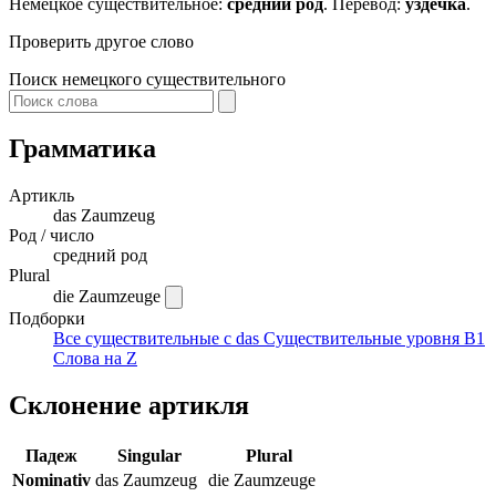
Немецкое существительное:
средний род
. Перевод:
уздечка
.
Проверить другое слово
Поиск немецкого существительного
Грамматика
Артикль
das
Zaumzeug
Род / число
средний род
Plural
die Zaumzeuge
Подборки
Все существительные с das
Существительные уровня B1
Слова на Z
Склонение артикля
Падеж
Singular
Plural
Nominativ
das Zaumzeug
die Zaumzeuge