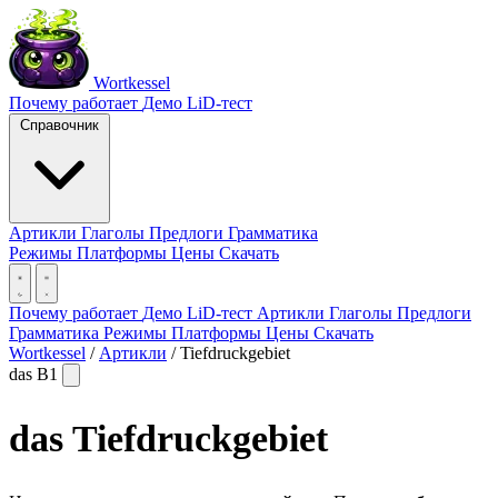
Wortkessel
Почему работает
Демо
LiD-тест
Справочник
Артикли
Глаголы
Предлоги
Грамматика
Режимы
Платформы
Цены
Скачать
Почему работает
Демо
LiD-тест
Артикли
Глаголы
Предлоги
Грамматика
Режимы
Платформы
Цены
Скачать
Wortkessel
/
Артикли
/
Tiefdruckgebiet
das
B1
das
Tiefdruckgebiet