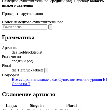
Немецкое существительное:
средний род
. Перевод:
область
низкого давления
.
Проверить другое слово
Поиск немецкого существительного
Грамматика
Артикль
das
Tiefdruckgebiet
Род / число
средний род
Plural
die Tiefdruckgebiete
Подборки
Все существительные с das
Существительные уровня B1
Слова на T
Склонение артикля
Падеж
Singular
Plural