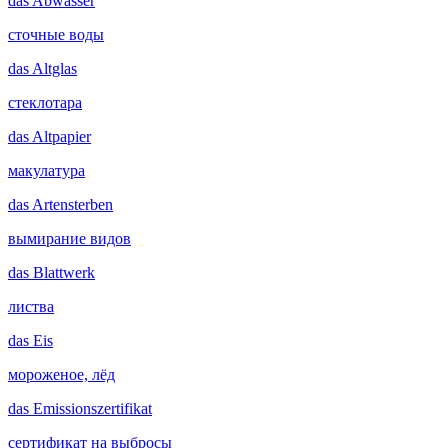
das
Abwasser
сточные воды
das
Altglas
стеклотара
das
Altpapier
макулатура
das
Artensterben
вымирание видов
das
Blattwerk
листва
das
Eis
мороженое, лёд
das
Emissionszertifikat
сертификат на выбросы