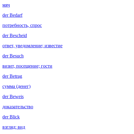
мяч
der
Bedarf
потребность, спрос
der
Bescheid
ответ, уведомление; известие
der
Besuch
визит, посещение; гости
der
Betrag
сумма (денег)
der
Beweis
доказательство
der
Blick
взгляд; вид