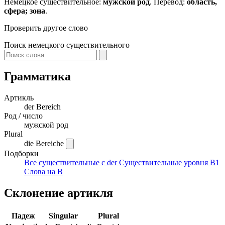
Немецкое существительное:
мужской род
. Перевод:
область,
сфера; зона
.
Проверить другое слово
Поиск немецкого существительного
Грамматика
Артикль
der
Bereich
Род / число
мужской род
Plural
die Bereiche
Подборки
Все существительные с der
Существительные уровня B1
Слова на B
Склонение артикля
Падеж
Singular
Plural