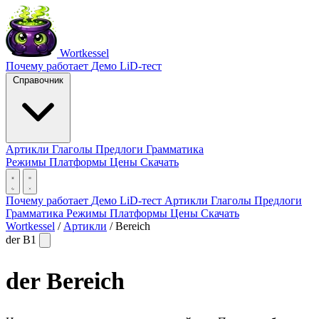
Wortkessel
Почему работает
Демо
LiD-тест
Справочник
Артикли
Глаголы
Предлоги
Грамматика
Режимы
Платформы
Цены
Скачать
Почему работает
Демо
LiD-тест
Артикли
Глаголы
Предлоги
Грамматика
Режимы
Платформы
Цены
Скачать
Wortkessel
/
Артикли
/
Bereich
der
B1
der
Bereich