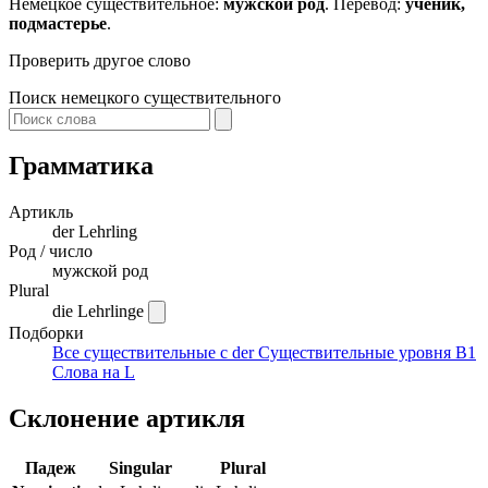
Немецкое существительное:
мужской род
. Перевод:
ученик,
подмастерье
.
Проверить другое слово
Поиск немецкого существительного
Грамматика
Артикль
der
Lehrling
Род / число
мужской род
Plural
die Lehrlinge
Подборки
Все существительные с der
Существительные уровня B1
Слова на L
Склонение артикля
Падеж
Singular
Plural