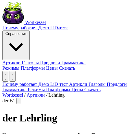
Wortkessel
Почему работает
Демо
LiD-тест
Справочник
Артикли
Глаголы
Предлоги
Грамматика
Режимы
Платформы
Цены
Скачать
Почему работает
Демо
LiD-тест
Артикли
Глаголы
Предлоги
Грамматика
Режимы
Платформы
Цены
Скачать
Wortkessel
/
Артикли
/
Lehrling
der
B1
der
Lehrling