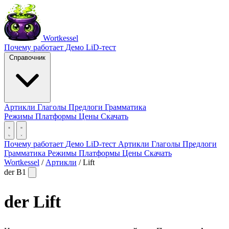
Wortkessel
Почему работает
Демо
LiD-тест
Справочник
Артикли
Глаголы
Предлоги
Грамматика
Режимы
Платформы
Цены
Скачать
Почему работает
Демо
LiD-тест
Артикли
Глаголы
Предлоги
Грамматика
Режимы
Платформы
Цены
Скачать
Wortkessel
/
Артикли
/
Lift
der
B1
der
Lift