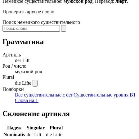
Немецкое существительное:
мужской род
. Перевод:
лифт
.
Проверить другое слово
Поиск немецкого существительного
Грамматика
Артикль
der
Lift
Род / число
мужской род
Plural
die Lifte
Подборки
Все существительные с der
Существительные уровня B1
Слова на L
Склонение артикля
Падеж
Singular
Plural
Nominativ
der Lift
die Lifte