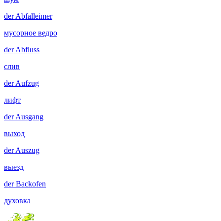
der
Abfalleimer
мусорное ведро
der
Abfluss
слив
der
Aufzug
лифт
der
Ausgang
выход
der
Auszug
выезд
der
Backofen
духовка