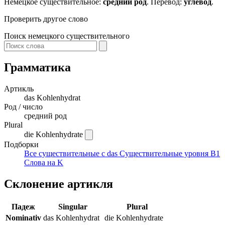
Немецкое существительное:
средний род
. Перевод:
углевод
.
Проверить другое слово
Поиск немецкого существительного
Грамматика
Артикль
das
Kohlenhydrat
Род / число
средний род
Plural
die Kohlenhydrate
Подборки
Все существительные с das
Существительные уровня B1
Слова на K
Склонение артикля
Падеж
Singular
Plural
Nominativ
das Kohlenhydrat
die Kohlenhydrate