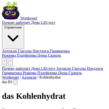
Wortkessel
Почему работает
Демо
LiD-тест
Справочник
Артикли
Глаголы
Предлоги
Грамматика
Режимы
Платформы
Цены
Скачать
Почему работает
Демо
LiD-тест
Артикли
Глаголы
Предлоги
Грамматика
Режимы
Платформы
Цены
Скачать
Wortkessel
/
Артикли
/
Kohlenhydrat
das
B1
das
Kohlenhydrat