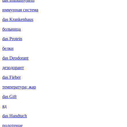
das
Immunsystem
иммунная система
das
Krankenhaus
больница
das
Protein
белки
das
Deodorant
дезодорант
das
Fieber
температура; жар
das
Gift
яд
das
Handtuch
полотенце