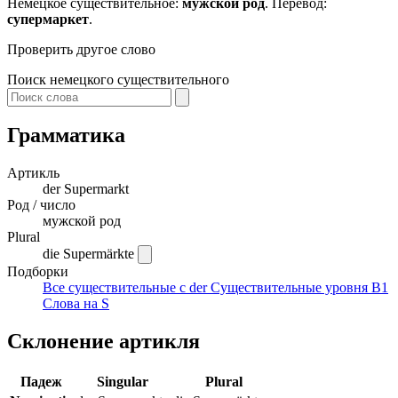
Немецкое существительное:
мужской род
. Перевод:
супермаркет
.
Проверить другое слово
Поиск немецкого существительного
Грамматика
Артикль
der
Supermarkt
Род / число
мужской род
Plural
die Supermärkte
Подборки
Все существительные с der
Существительные уровня B1
Слова на S
Склонение артикля
Падеж
Singular
Plural