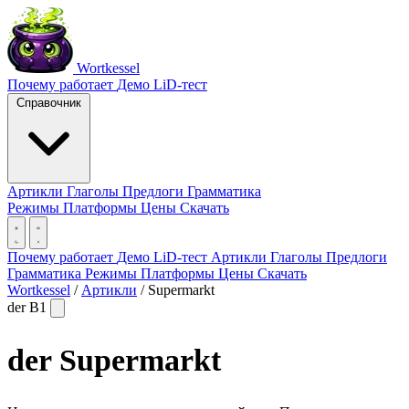
Wortkessel
Почему работает
Демо
LiD-тест
Справочник
Артикли
Глаголы
Предлоги
Грамматика
Режимы
Платформы
Цены
Скачать
Почему работает
Демо
LiD-тест
Артикли
Глаголы
Предлоги
Грамматика
Режимы
Платформы
Цены
Скачать
Wortkessel
/
Артикли
/
Supermarkt
der
B1
der
Supermarkt