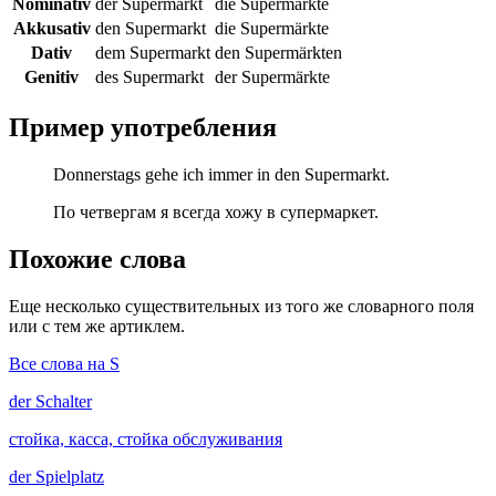
Nominativ
der Supermarkt
die Supermärkte
Akkusativ
den Supermarkt
die Supermärkte
Dativ
dem Supermarkt
den Supermärkten
Genitiv
des Supermarkt
der Supermärkte
Пример употребления
Donnerstags gehe ich immer in den Supermarkt.
По четвергам я всегда хожу в супермаркет.
Похожие слова
Еще несколько существительных из того же словарного поля
или с тем же артиклем.
Все слова на S
der
Schalter
стойка, касса, стойка обслуживания
der
Spielplatz