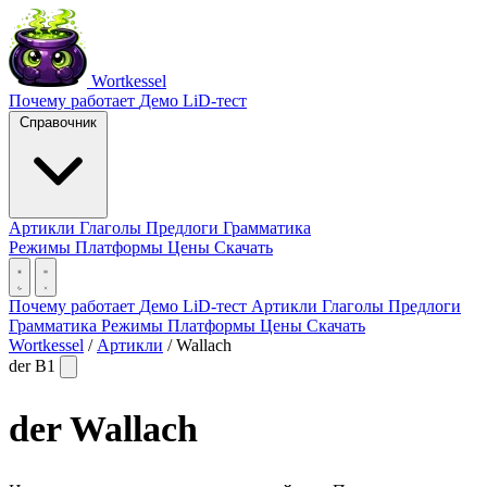
Wortkessel
Почему работает
Демо
LiD-тест
Справочник
Артикли
Глаголы
Предлоги
Грамматика
Режимы
Платформы
Цены
Скачать
Почему работает
Демо
LiD-тест
Артикли
Глаголы
Предлоги
Грамматика
Режимы
Платформы
Цены
Скачать
Wortkessel
/
Артикли
/
Wallach
der
B1
der
Wallach