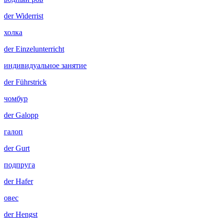
der
Widerrist
холка
der
Einzelunterricht
индивидуальное занятие
der
Führstrick
чомбур
der
Galopp
галоп
der
Gurt
подпруга
der
Hafer
овес
der
Hengst