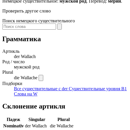
Немецкое существительное:
мужской род
. Перевод:
мерин
.
Проверить другое слово
Поиск немецкого существительного
Грамматика
Артикль
der
Wallach
Род / число
мужской род
Plural
die Wallache
Подборки
Все существительные с der
Существительные уровня B1
Слова на W
Склонение артикля
Падеж
Singular
Plural
Nominativ
der Wallach
die Wallache