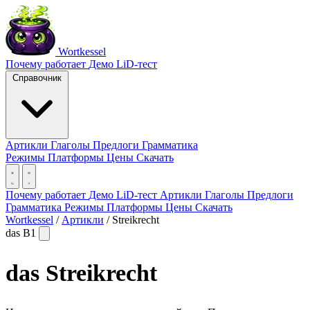
Wortkessel
Почему работает
Демо
LiD-тест
Справочник
Артикли
Глаголы
Предлоги
Грамматика
Режимы
Платформы
Цены
Скачать
Почему работает
Демо
LiD-тест
Артикли
Глаголы
Предлоги
Грамматика
Режимы
Платформы
Цены
Скачать
Wortkessel
/
Артикли
/
Streikrecht
das
B1
das
Streikrecht