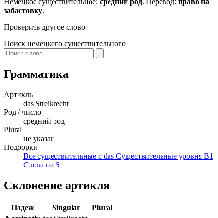
Немецкое существительное:
средний род
. Перевод:
право на
забастовку
.
Проверить другое слово
Поиск немецкого существительного
Грамматика
Артикль
das
Streikrecht
Род / число
средний род
Plural
не указан
Подборки
Все существительные с das
Существительные уровня B1
Слова на S
Склонение артикля
Падеж
Singular
Plural