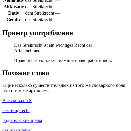
Nominativ
das Streikrecht
—
Akkusativ
das Streikrecht
—
Dativ
dem Streikrecht
—
Genitiv
des Streikrecht
—
Пример употребления
Das Streikrecht ist ein wichtiges Recht der
Arbeitnehmer.
Право на забастовку - важное право работников.
Похожие слова
Еще несколько существительных из того же словарного поля
или с тем же артиклем.
Все слова на S
das
Sorgerecht
родительские права
das
Staatsgebiet