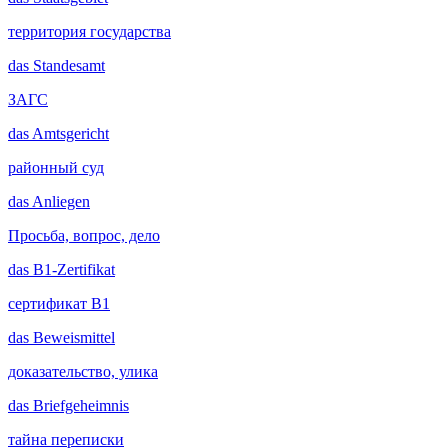
территория государства
das
Standesamt
ЗАГС
das
Amtsgericht
районный суд
das
Anliegen
Просьба, вопрос, дело
das
B1-Zertifikat
сертификат B1
das
Beweismittel
доказательство, улика
das
Briefgeheimnis
тайна переписки