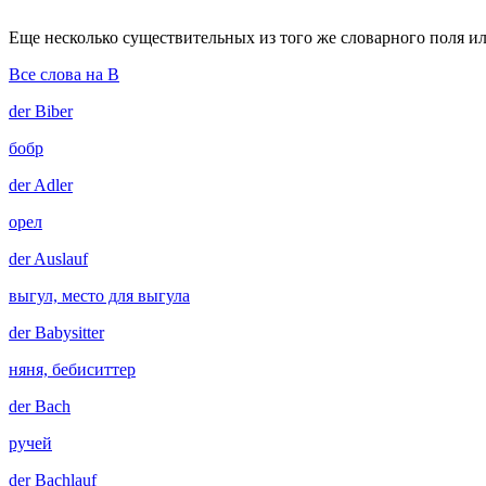
Еще несколько существительных из того же словарного поля ил
Все слова на B
der
Biber
бобр
der
Adler
орел
der
Auslauf
выгул, место для выгула
der
Babysitter
няня, бебиситтер
der
Bach
ручей
der
Bachlauf