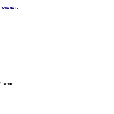
Слова на B
й жизни.