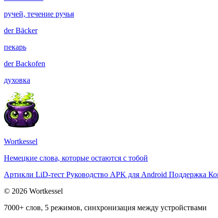
ручей, течение ручья
der
Bäcker
пекарь
der
Backofen
духовка
Wortkessel
Немецкие слова, которые остаются с тобой
Артикли
LiD-тест
Руководство
APK для Android
Поддержка
Ко
© 2026 Wortkessel
7000+ слов, 5 режимов, синхронизация между устройствами