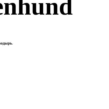
enhund
водырь
.