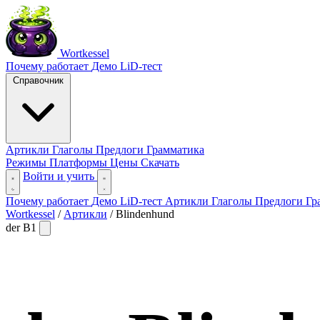
Wortkessel
Почему работает
Демо
LiD-тест
Справочник
Артикли
Глаголы
Предлоги
Грамматика
Режимы
Платформы
Цены
Скачать
Войти и учить
Почему работает
Демо
LiD-тест
Артикли
Глаголы
Предлоги
Гр
Wortkessel
/
Артикли
/
Blindenhund
der
B1