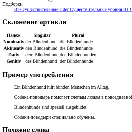
Подборки
Все существительные с der
Существительные уровня B1
Склонение артикля
Падеж
Singular
Plural
Nominativ
der Blindenhund
die Blindenhunde
Akkusativ
den Blindenhund
die Blindenhunde
Dativ
dem Blindenhund
den Blindenhunden
Genitiv
des Blindenhund
der Blindenhunde
Пример употребления
Ein Blindenhund hilft blinden Menschen im Alltag.
Собака-поводырь помогает слепым людям в повседневно
Blindenhunde sind speziell ausgebildet.
Собаки-поводыри специально обучены.
Похожие слова