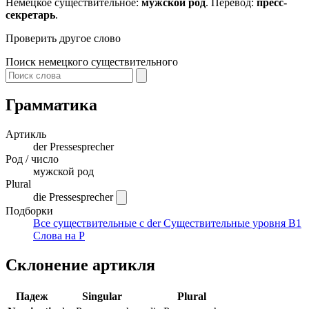
Немецкое существительное:
мужской род
. Перевод:
пресс-
секретарь
.
Проверить другое слово
Поиск немецкого существительного
Грамматика
Артикль
der
Pressesprecher
Род / число
мужской род
Plural
die Pressesprecher
Подборки
Все существительные с der
Существительные уровня B1
Слова на P
Склонение артикля
Падеж
Singular
Plural