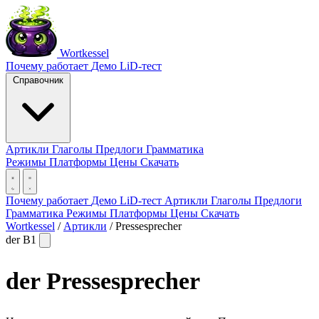
Wortkessel
Почему работает
Демо
LiD-тест
Справочник
Артикли
Глаголы
Предлоги
Грамматика
Режимы
Платформы
Цены
Скачать
Почему работает
Демо
LiD-тест
Артикли
Глаголы
Предлоги
Грамматика
Режимы
Платформы
Цены
Скачать
Wortkessel
/
Артикли
/
Pressesprecher
der
B1
der
Pressesprecher