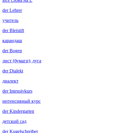
Все слова на L
der
Lehrer
учитель
der
Bleistift
карандаш
der
Bogen
лист (бумаги); дуга
der
Dialekt
диалект
der
Intensivkurs
интенсивный курс
der
Kindergarten
детский сад
der
Kugelschreiber