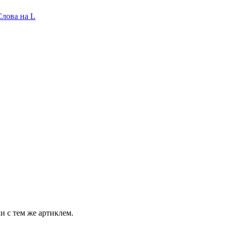
Слова на L
и с тем же артиклем.