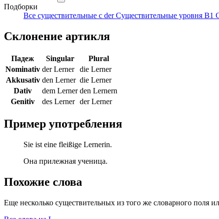
Подборки
Все существительные с der
Существительные уровня B1
Склонение артикля
Падеж
Singular
Plural
Nominativ
der Lerner
die Lerner
Akkusativ
den Lerner
die Lerner
Dativ
dem Lerner
den Lernern
Genitiv
des Lerner
der Lerner
Пример употребления
Sie ist eine fleißige Lernerin.
Она прилежная ученица.
Похожие слова
Еще несколько существительных из того же словарного поля ил