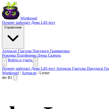
Wortkessel
Почему работает
Демо
LiD-тест
Справочник
Артикли
Глаголы
Предлоги
Грамматика
Режимы
Платформы
Цены
Скачать
Войти и учить
Почему работает
Демо
LiD-тест
Артикли
Глаголы
Предлоги
Гр
Wortkessel
/
Артикли
/
Lerner
der
B1