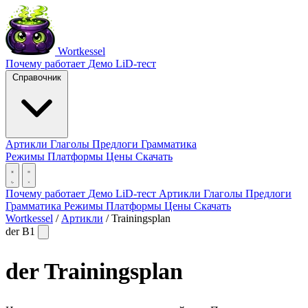
Wortkessel
Почему работает
Демо
LiD-тест
Справочник
Артикли
Глаголы
Предлоги
Грамматика
Режимы
Платформы
Цены
Скачать
Почему работает
Демо
LiD-тест
Артикли
Глаголы
Предлоги
Грамматика
Режимы
Платформы
Цены
Скачать
Wortkessel
/
Артикли
/
Trainingsplan
der
B1
der
Trainingsplan