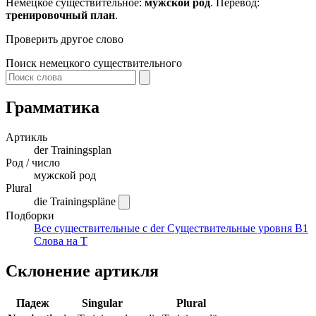
Немецкое существительное:
мужской род
. Перевод:
тренировочный план
.
Проверить другое слово
Поиск немецкого существительного
Грамматика
Артикль
der
Trainingsplan
Род / число
мужской род
Plural
die Trainingspläne
Подборки
Все существительные с der
Существительные уровня B1
Слова на T
Склонение артикля
Падеж
Singular
Plural