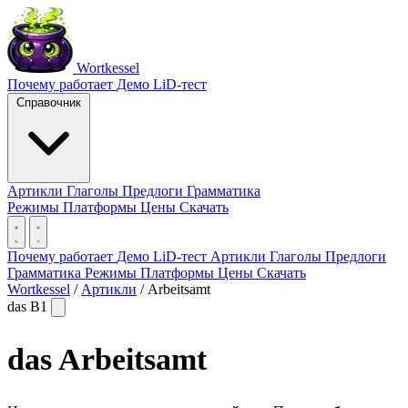
Wortkessel
Почему работает
Демо
LiD-тест
Справочник
Артикли
Глаголы
Предлоги
Грамматика
Режимы
Платформы
Цены
Скачать
Почему работает
Демо
LiD-тест
Артикли
Глаголы
Предлоги
Грамматика
Режимы
Платформы
Цены
Скачать
Wortkessel
/
Артикли
/
Arbeitsamt
das
B1
das
Arbeitsamt