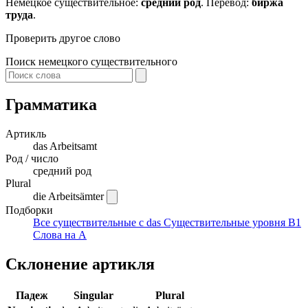
Немецкое существительное:
средний род
. Перевод:
биржа
труда
.
Проверить другое слово
Поиск немецкого существительного
Грамматика
Артикль
das
Arbeitsamt
Род / число
средний род
Plural
die Arbeitsämter
Подборки
Все существительные с das
Существительные уровня B1
Слова на A
Склонение артикля
Падеж
Singular
Plural