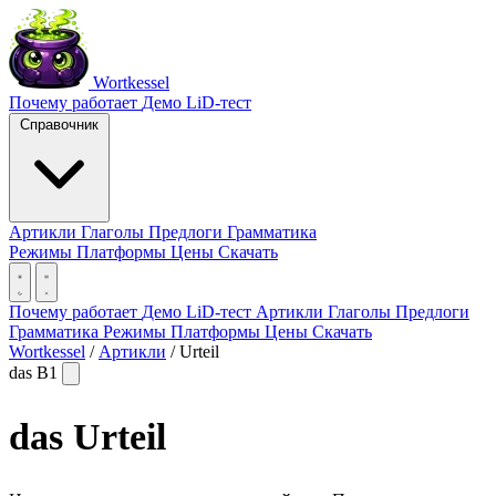
Wortkessel
Почему работает
Демо
LiD-тест
Справочник
Артикли
Глаголы
Предлоги
Грамматика
Режимы
Платформы
Цены
Скачать
Почему работает
Демо
LiD-тест
Артикли
Глаголы
Предлоги
Грамматика
Режимы
Платформы
Цены
Скачать
Wortkessel
/
Артикли
/
Urteil
das
B1
das
Urteil