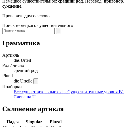
Немецкое существительное:
средний род
. Перевод:
приговор,
суждение
.
Проверить другое слово
Поиск немецкого существительного
Грамматика
Артикль
das
Urteil
Род / число
средний род
Plural
die Urteile
Подборки
Все существительные с das
Существительные уровня B1
Слова на U
Склонение артикля
Падеж
Singular
Plural