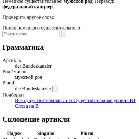
Немецкое существительное:
мужской род
. Перевод:
федеральный канцлер
.
Проверить другое слово
Поиск немецкого существительного
Грамматика
Артикль
der
Bundeskanzler
Род / число
мужской род
Plural
die Bundeskanzler
Подборки
Все существительные с der
Существительные уровня B1
Слова на B
Склонение артикля
Падеж
Singular
Plural