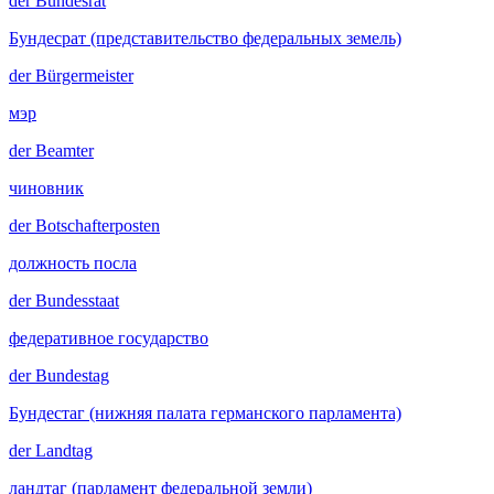
der
Bundesrat
Бундесрат (представительство федеральных земель)
der
Bürgermeister
мэр
der
Beamter
чиновник
der
Botschafterposten
должность посла
der
Bundesstaat
федеративное государство
der
Bundestag
Бундестаг (нижняя палата германского парламента)
der
Landtag
ландтаг (парламент федеральной земли)