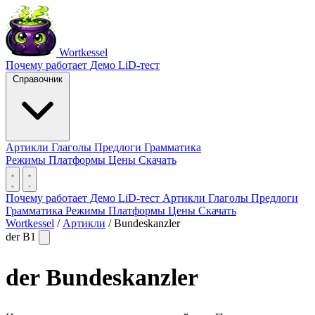
Wortkessel
Почему работает
Демо
LiD-тест
Справочник
Артикли
Глаголы
Предлоги
Грамматика
Режимы
Платформы
Цены
Скачать
Почему работает
Демо
LiD-тест
Артикли
Глаголы
Предлоги
Грамматика
Режимы
Платформы
Цены
Скачать
Wortkessel
/
Артикли
/
Bundeskanzler
der
B1
der
Bundeskanzler