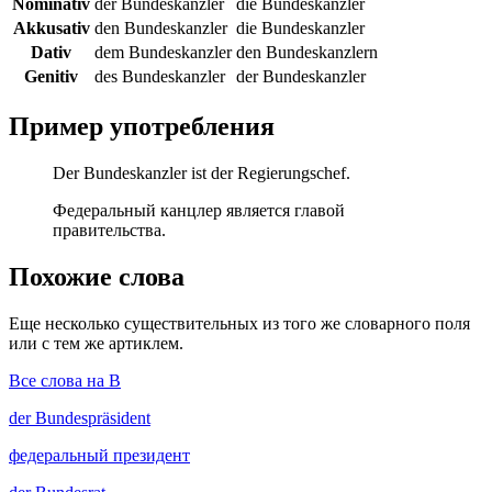
Nominativ
der Bundeskanzler
die Bundeskanzler
Akkusativ
den Bundeskanzler
die Bundeskanzler
Dativ
dem Bundeskanzler
den Bundeskanzlern
Genitiv
des Bundeskanzler
der Bundeskanzler
Пример употребления
Der Bundeskanzler ist der Regierungschef.
Федеральный канцлер является главой
правительства.
Похожие слова
Еще несколько существительных из того же словарного поля
или с тем же артиклем.
Все слова на B
der
Bundespräsident
федеральный президент