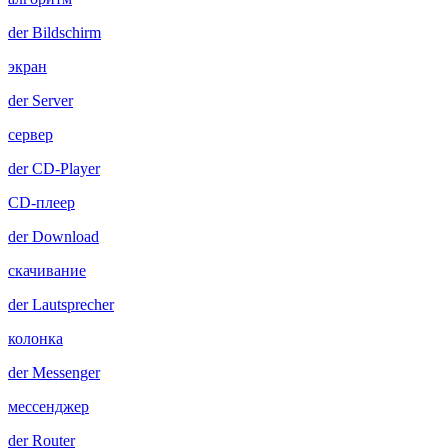
der
Bildschirm
экран
der
Server
сервер
der
CD-Player
CD-плеер
der
Download
скачивание
der
Lautsprecher
колонка
der
Messenger
мессенджер
der
Router