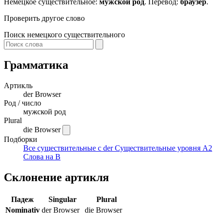
Немецкое существительное:
мужской род
. Перевод:
браузер
.
Проверить другое слово
Поиск немецкого существительного
Грамматика
Артикль
der
Browser
Род / число
мужской род
Plural
die Browser
Подборки
Все существительные с der
Существительные уровня A2
Слова на B
Склонение артикля
Падеж
Singular
Plural
Nominativ
der Browser
die Browser