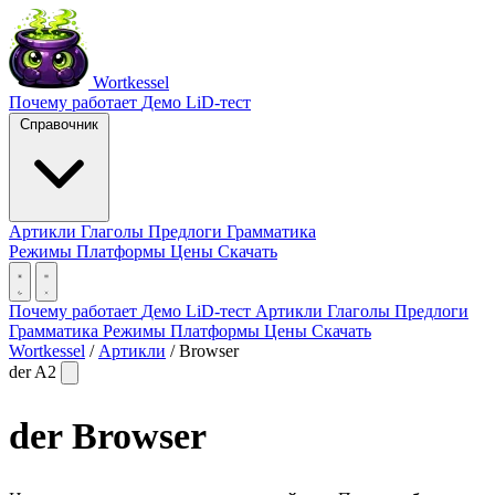
Wortkessel
Почему работает
Демо
LiD-тест
Справочник
Артикли
Глаголы
Предлоги
Грамматика
Режимы
Платформы
Цены
Скачать
Почему работает
Демо
LiD-тест
Артикли
Глаголы
Предлоги
Грамматика
Режимы
Платформы
Цены
Скачать
Wortkessel
/
Артикли
/
Browser
der
A2
der
Browser