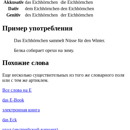
Akkusativ
das Eichhörnchen
die Eichhörnchen
Dativ
dem Eichhörnchen
den Eichhörnchen
Genitiv
des Eichhörnchen
der Eichhörnchen
Пример употребления
Das Eichhörnchen sammelt Nüsse für den Winter.
Белка собирает орехи на зиму.
Похожие слова
Еще несколько существительных из того же словарного поля
или с тем же артиклем.
Все слова на E
das
E-Book
электронная книга
das
Eck
угол (австрийский вариант)