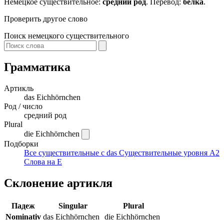
Немецкое существительное:
средний род
. Перевод:
белка
.
Проверить другое слово
Поиск немецкого существительного
Грамматика
Артикль
das
Eichhörnchen
Род / число
средний род
Plural
die Eichhörnchen
Подборки
Все существительные с das
Существительные уровня A2
Слова на E
Склонение артикля
Падеж
Singular
Plural
Nominativ
das Eichhörnchen
die Eichhörnchen