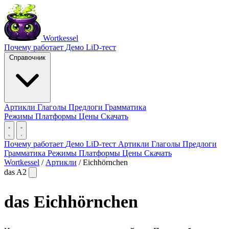
Wortkessel
Почему работает
Демо
LiD-тест
Справочник
Артикли
Глаголы
Предлоги
Грамматика
Режимы
Платформы
Цены
Скачать
Почему работает
Демо
LiD-тест
Артикли
Глаголы
Предлоги
Грамматика
Режимы
Платформы
Цены
Скачать
Wortkessel
/
Артикли
/
Eichhörnchen
das
A2
das
Eichhörnchen