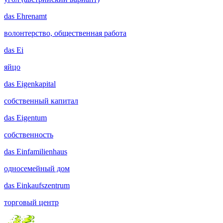
das
Ehrenamt
волонтерство, общественная работа
das
Ei
яйцо
das
Eigenkapital
собственный капитал
das
Eigentum
собственность
das
Einfamilienhaus
односемейный дом
das
Einkaufszentrum
торговый центр