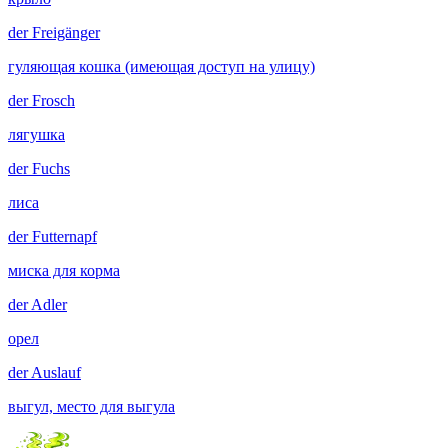
der
Freigänger
гуляющая кошка (имеющая доступ на улицу)
der
Frosch
лягушка
der
Fuchs
лиса
der
Futternapf
миска для корма
der
Adler
орел
der
Auslauf
выгул, место для выгула