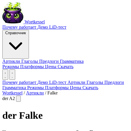
Wortkessel
Почему работает
Демо
LiD-тест
Справочник
Артикли
Глаголы
Предлоги
Грамматика
Режимы
Платформы
Цены
Скачать
Почему работает
Демо
LiD-тест
Артикли
Глаголы
Предлоги
Грамматика
Режимы
Платформы
Цены
Скачать
Wortkessel
/
Артикли
/
Falke
der
A2
der
Falke