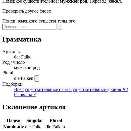
Немецкое существительное:
мужской род
. Перевод:
сокол
.
Проверить другое слово
Поиск немецкого существительного
Грамматика
Артикль
der
Falke
Род / число
мужской род
Plural
die Falken
Подборки
Все существительные с der
Существительные уровня A2
Слова на F
Склонение артикля
Падеж
Singular
Plural
Nominativ
der Falke
die Falken